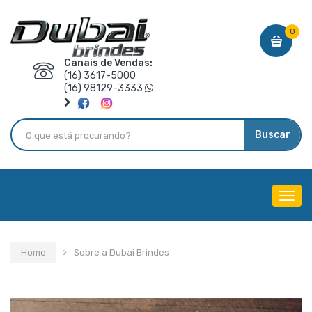
0
Canais de Vendas:
(16) 3617-5000
(16) 98129-3333
Buscar
Menu
de
Nave
Home
Sobre a Dubai Brindes