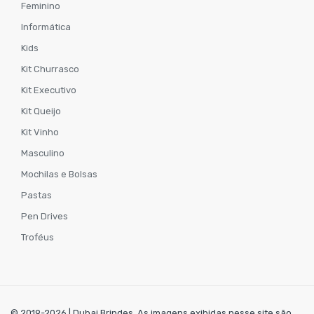
Feminino
Informática
Kids
Kit Churrasco
Kit Executivo
Kit Queijo
Kit Vinho
Masculino
Mochilas e Bolsas
Pastas
Pen Drives
Troféus
© 2019-2026 | Dubai Brindes. As imagens exibidas nesse site são