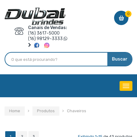
0
Canais de Vendas:
(16) 3617-5000
(16) 98129-3333
Buscar
Menu
de
Nave
Home
Produtos
Chaveiros
1
2
3
Exibindo 1-15
de 43 produtos