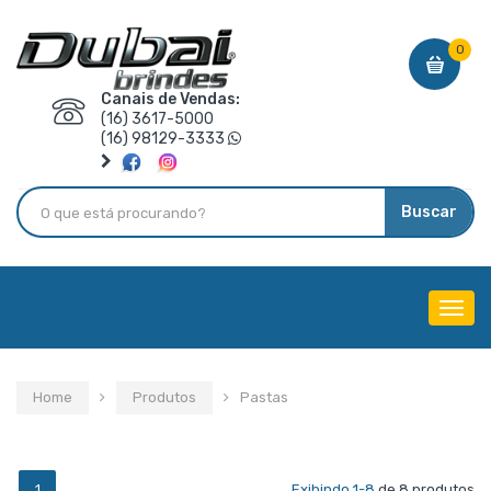
0
Canais de Vendas:
(16) 3617-5000
(16) 98129-3333
Buscar
Menu
de
Nave
Home
Produtos
Pastas
1
Exibindo 1-8
de 8 produtos