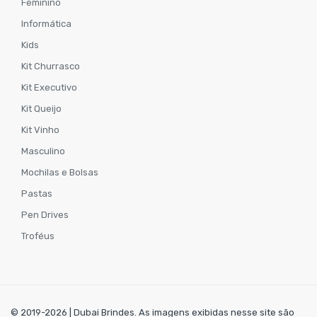
Feminino
Informática
Kids
Kit Churrasco
Kit Executivo
Kit Queijo
Kit Vinho
Masculino
Mochilas e Bolsas
Pastas
Pen Drives
Troféus
© 2019-2026 | Dubai Brindes. As imagens exibidas nesse site são