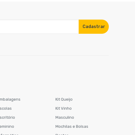
Cadastrar
mbalagens
Kit Queijo
scolas
Kit Vinho
scritório
Masculino
eminino
Mochilas e Bolsas