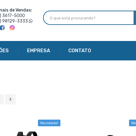
nais de Vendas:
6) 3617-5000
6) 98129-3333
ÕES
EMPRESA
CONTATO
3
Novidade!
No