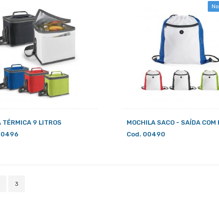
No
 TÉRMICA 9 LITROS
MOCHILA SACO - SAÍDA COM
00496
Cod. 00490
3