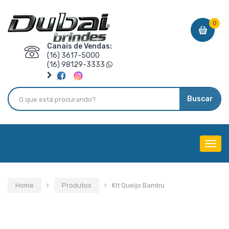
0
Canais de Vendas:
(16) 3617-5000
(16) 98129-3333
Buscar
Menu
de
Nave
Home
Produtos
Kit Queijo Bambu