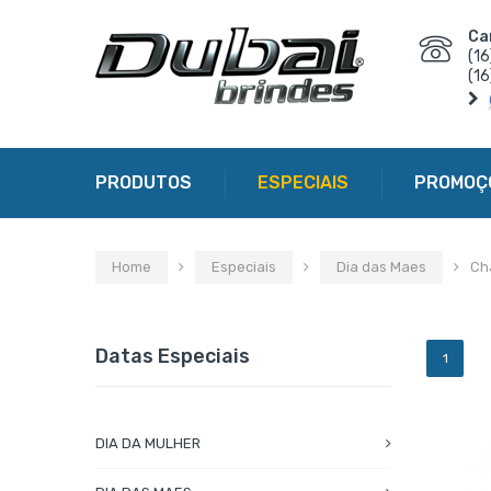
Ca
(1
(1
PRODUTOS
ESPECIAIS
PROMOÇ
Home
Especiais
Dia das Maes
Ch
Datas Especiais
1
DIA DA MULHER