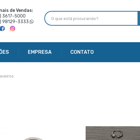
nais de Vendas:
6) 3617-5000
6) 98129-3333
ÕES
EMPRESA
CONTATO
aveiros